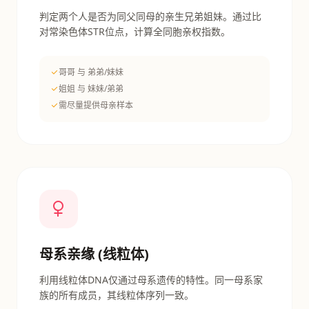
判定两个人是否为同父同母的亲生兄弟姐妹。通过比
对常染色体STR位点，计算全同胞亲权指数。
哥哥 与 弟弟/妹妹
姐姐 与 妹妹/弟弟
需尽量提供母亲样本
母系亲缘 (线粒体)
利用线粒体DNA仅通过母系遗传的特性。同一母系家
族的所有成员，其线粒体序列一致。