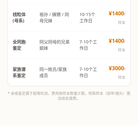
¥1400
线粒体
祖孙 / 姨甥 / 同
10-15个
/
(母系)
母兄妹
工作日
样本
¥1400
全同胞
同父同母的兄弟
7-10个工
/
鉴定
姐妹
作日
样本
¥3000
家族谱
同一姓氏/家族
7-10个工
/
系鉴定
成员
作日
样本
* 亲缘鉴定属于疑难检测，费用按样本数量计算。特殊样本（指甲/烟头）需
加收处理费。