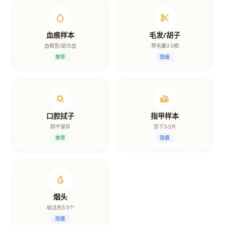
血痕样本
毛发/胡子
血棉签/纸巾血
带毛囊3-5根
推荐
隐蔽
口腔拭子
指甲样本
阴干保存
剪下3-5片
推荐
隐蔽
烟头
吸过的3-5个
隐蔽