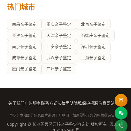
热门城市
南昌亲子鉴定
重庆亲子鉴定
北京亲子鉴定
长沙亲子鉴定
天津亲子鉴定
石家庄亲子鉴定
南京亲子鉴定
西安亲子鉴定
深圳亲子鉴定
成都亲子鉴定
武汉亲子鉴定
上海亲子鉴定
厦门亲子鉴定
广州亲子鉴定
关于我们
广告服务
联系方式
法律声明
隐私保护
招聘信息
网站地图
声明：本站部分信息图片来源于互联网，如果侵犯了您的权益敬请告知。
Copyright © 长沙芙蓉区万核亲子鉴定咨询处 版权所有
粤ICP备
2021167491号