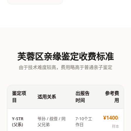
芙蓉区亲缘鉴定收费标准
由于技术难度较高，费用略高于普通亲子鉴定
鉴定项
出报告
参考费
适用关系
目
时间
用
¥1400
Y-STR
爷孙 / 叔侄 / 同
7-10个工
/
(父系)
父兄弟
作日
样本