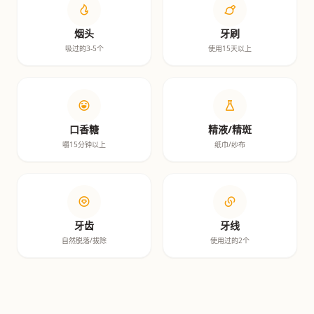
烟头
牙刷
吸过的3-5个
使用15天以上
口香糖
精液/精斑
嚼15分钟以上
纸巾/纱布
牙齿
牙线
自然脱落/拔除
使用过的2个