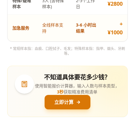
特殊/疑难
3人 (含特殊
2-3个工作
¥2800
样本
样本)
日
+
全线样本支
3-6 小时出
加急服务
持
结果
¥1000
* 常规样本指：血痕、口腔拭子、毛发；特殊样本指：指甲、烟头、牙刷
等。
不知道具体要花多少钱？
使用智能报价计算器，输入人数与样本类型，
3秒
获取精准费用清单
立即计算